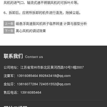
风机的进气口、轴流式通不锈钢风机的可拆叶片等。
6、拆卸后，应将所拆卸的机件进行清洗，除掉尘垢。
磁悬浮高速鼓风机转子临界转速 计算与振型分析
上一条
离心风机的调试效果
下一条
联系我们
Contact us
公司地址：江苏省常州市新北区黄河西路10号1幢2007
沈粟军：13916085464 892843418@qq.com
金灿芬：13816077284 724051552@qq.com
售后电话：13916085464