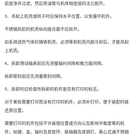
前放净并过滤，然后将油管与机体相连接的法兰脱开。
3、吊起上机壳或转子时应保持水平位置，以免撞坏机件。
不锈钢风机的机壳纵向接合面不应拆开。
如系排送热气体的铸铁机壳，必须等到机壳内部冷却后，才能吊起
上机壳。
4、拆卸滑动轴承前应先测量轴衬间隙和推力面间隙。
拆卸密封前应先测量密封间隙。
5、拆卸时应检查所拆卸的机件是否有打印的标志。
对于某些需要打印而没有打印的机件，必须补打印，便于装配时装
还原位置。
需要打印的机件包括不许装错位置或方向以及影响平衡度等的机
件，如键、盖、轴衬及其垫环、联轴器及其销钉、离心式通不锈钢